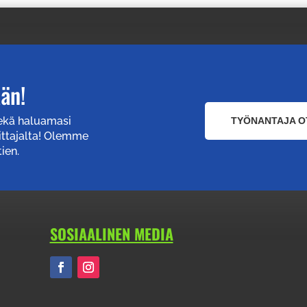
ään!
sekä haluamasi
TYÖNANTAJA O
ittajalta! Olemme
ien.
SOSIAALINEN MEDIA