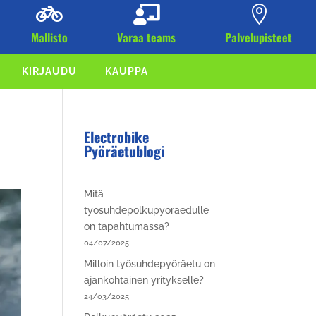



Mallisto
Varaa teams
Palvelupisteet
KIRJAUDU
KAUPPA
Electrobike
Pyöräetublogi
Mitä
työsuhdepolkupyöräedulle
on tapahtumassa?
04/07/2025
Milloin työsuhdepyöräetu on
ajankohtainen yritykselle?
24/03/2025