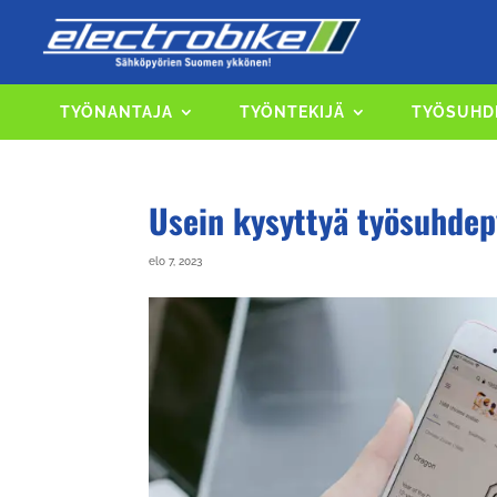
TYÖNANTAJA
TYÖNTEKIJÄ
TYÖSUHD
Usein kysyttyä työsuhdep
elo 7, 2023