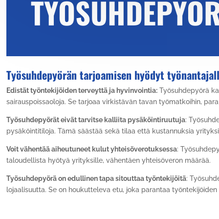
TYÖSUHDEPYÖR
Työsuhdepyörän tarjoamisen hyödyt työnantajall
Edistät työntekijöiden terveyttä ja hyvinvointia:
Työsuhdepyörä kann
sairauspoissaoloja. Se tarjoaa virkistävän tavan työmatkoihin, para
Työsuhdepyörät eivät tarvitse kalliita pysäköintiruutuja
: Työsuhde
pysäköintitiloja. Tämä säästää sekä tilaa että kustannuksia yrityksi
Voit vähentää aiheutuneet kulut yhteisöverotuksessa
: Työsuhdepy
taloudellista hyötyä yrityksille, vähentäen yhteisöveron määrää.
Työsuhdepyörä on edullinen tapa sitouttaa työntekijöitä
: Työsuhd
lojaalisuutta. Se on houkutteleva etu, joka parantaa työntekijöiden