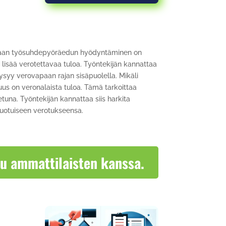
aan työsuhdepyöräedun hyödyntäminen on
 lisää verotettavaa tuloa. Työntekijän kannattaa
pysyy verovapaan rajan sisäpuolella. Mikäli
uus on veronalaista tuloa. Tämä tarkoittaa
tuna. Työntekijän kannattaa siis harkita
vuotuiseen verotukseensa.
tu ammattilaisten kanssa.