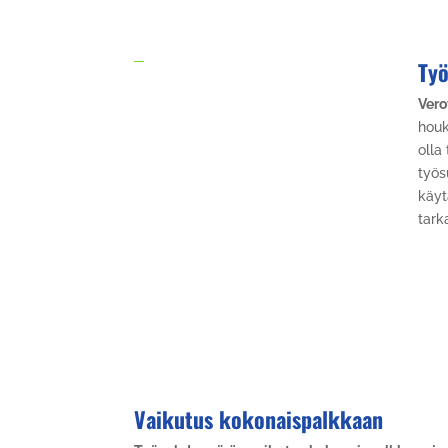
Ty
Vero
houk
olla
työs
käyt
tark
Vaikutus kokonaispalkkaan