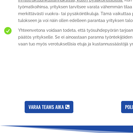
infrastruktuurikustannuksissa, kuten pysäköintitiloissa.
Kun 
työmatkoihinsa, yrityksen tarvitsee varata vähemmän tilaa 
merkittävästi vuokra- tai pysäköintikuluja. Tämä vaikuttaa p
tulokseen ja voi näin ollen edelleen parantaa yrityksen tal

Yhteenvetona voidaan todeta, että työsuhdepyörän tarjoami
päätös yritykselle. Se ei ainoastaan paranna työntekijöiden 
vaan tuo myös verotuksellisia etuja ja kustannussäästöjä yr
VARAA TEAMS AIKA
POL