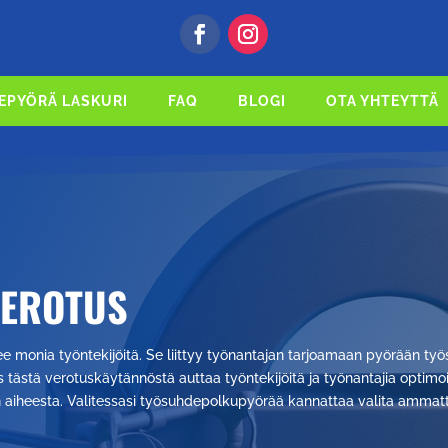
EPYÖRÄ LASKURI
FAQ
BLOGI
OTA YHTEYTTÄ
VEROTUS
e monia työntekijöitä. Se liittyy työnantajan tarjoamaan pyörään t
 tästä verotuskäytännöstä auttaa työntekijöitä ja työnantajia opti
n aiheesta. Valitessasi työsuhdepolkupyörää kannattaa valita ammatti