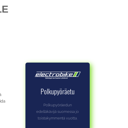
LE
Polkupyöräetu
ä
oida
Polkupyöräedun
edelläkävijä suomessa jo
toistakymmentä vuotta.