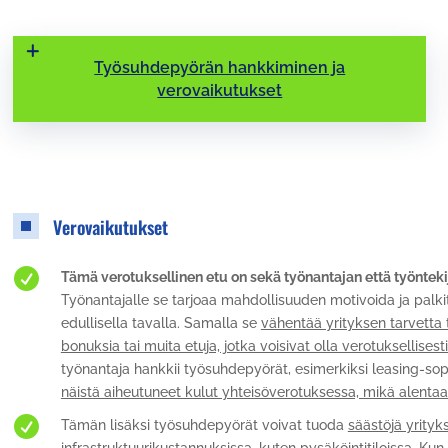
Työsuhdepyörän hankkiminen ja
verovaikutukset
Verovaikutukset

Tämä verotuksellinen etu on sekä työnantajan että työntek
Työnantajalle se tarjoaa mahdollisuuden motivoida ja palkita
edullisella tavalla. Samalla se
vähentää yrityksen tarvetta t
bonuksia tai muita etuja, jotka voisivat olla verotuksellises
työnantaja hankkii työsuhdepyörät, esimerkiksi leasing-so
näistä aiheutuneet kulut yhteisöverotuksessa, mikä alentaa

Tämän lisäksi työsuhdepyörät voivat tuoda
säästöjä yrityk