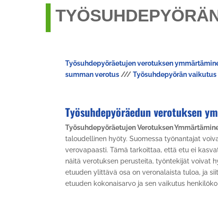
TYÖSUHDEPYÖRÄN
Työsuhdepyöräetujen verotuksen ymmärtäminen
summan verotus
///
Työsuhdepyörän vaikutus 
Työsuhdepyöräedun verotuksen y
Työsuhdepyöräetujen Verotuksen Ymmärtämine
taloudellinen hyöty. Suomessa työnantajat voi
verovapaasti. Tämä tarkoittaa, että etu ei kasv
näitä verotuksen perusteita, työntekijät voivat 
etuuden ylittävä osa on veronalaista tuloa, ja s
etuuden kokonaisarvo ja sen vaikutus henkilöko