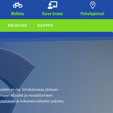



Mallisto
Varaa teams
Palvelupisteet
KIRJAUDU
KAUPPA
yösuhde-etuna. Verotuksessa otetaan
moimaan etuudet ja noudattamaan
taitoinen ja kokonaisvaltainen palvelu.