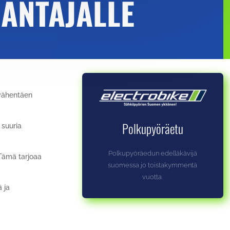
ANTAJALLE
 vähentäen
Polkupyöräetu
 suuria
Polkupyöräedun edelläkävijä
Tämä tarjoaa
suomessa jo toistakymmentä
vuotta.
 ja