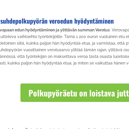
ösuhdepolkupyörän veroedun hyödyntäminen
vapaan edun hyödyntäminen ja ylittävän summan Verotus
: Verovap
utteleva vaihtoehto työntekijöille. Tämä 1 200 euron vuotuinen etu ei
 tietoinen siitä, kuinka paljon hän hyödyntää etua, ja varmistaa, että 
uhdepyörän vuosittainen verotusarvo ylittää tämän rajan, ylittävä os
ännössä, että työntekijän on maksettava veroa tästä osasta luontoise
asti, kuinka paljon hän hyödyntää etua, ja miten se vaikuttaa hänen 
Polkupyöräetu on loistava jut