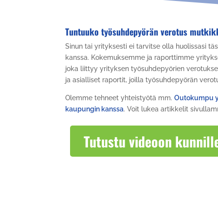
Tuntuuko työsuhdepyörän verotus mutkik
Sinun tai yrityksesti ei tarvitse olla huolissasi t
kanssa. Kokemuksemme ja raporttimme yrityksel
joka liittyy yrityksen työsuhdepyörien verotuks
ja asialliset raportit, joilla työsuhdepyörän verot
Olemme tehneet yhteistyötä mm.
Outokumpu y
kaupungin kanssa
. Voit lukea artikkelit sivulla
Tutustu videoon kunnille