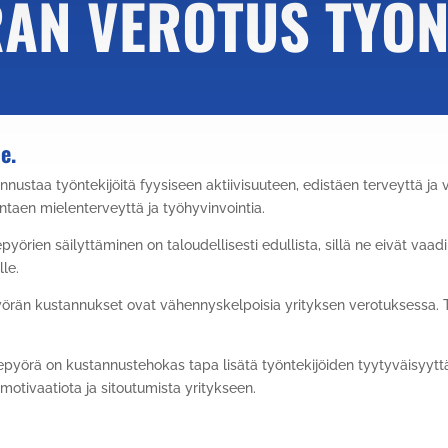
ÄN VEROTUS TYÖN
e.
ustaa työntekijöitä fyysiseen aktiivisuuteen, edistäen terveyttä ja
ntaen mielenterveyttä ja työhyvinvointia.
pyörien säilyttäminen on taloudellisesti edullista, sillä ne eivät vaadi
lle.
örän kustannukset ovat vähennyskelpoisia yrityksen verotuksessa. 
epyörä on kustannustehokas tapa lisätä työntekijöiden tyytyväisyyttä
 motivaatiota ja sitoutumista yritykseen.