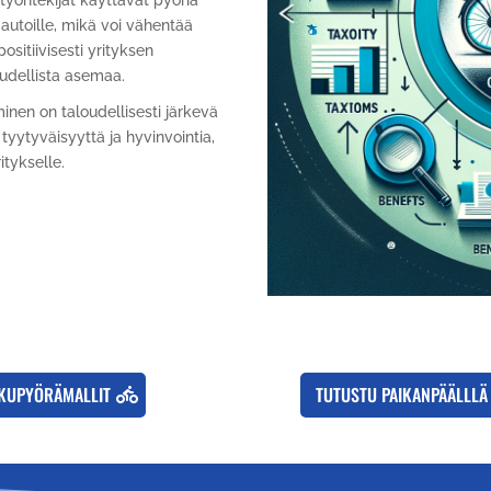
työntekijät käyttävät pyöriä
autoille, mikä voi vähentää
ositiivisesti yrityksen
oudellista asemaa.
nen on taloudellisesti järkevä
tyytyväisyyttä ja hyvinvointia,
itykselle.
KUPYÖRÄMALLIT
TUTUSTU PAIKANPÄÄLLLÄ