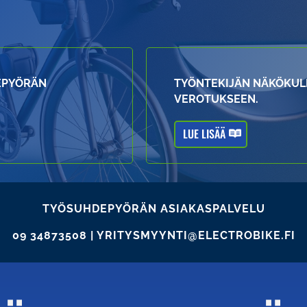
EPYÖRÄN
TYÖNTEKIJÄN NÄKÖKU
VEROTUKSEEN.
LUE LISÄÄ
TYÖSUHDEPYÖRÄN ASIAKASPALVELU
09 34873508 | YRITYSMYYNTI@ELECTROBIKE.FI