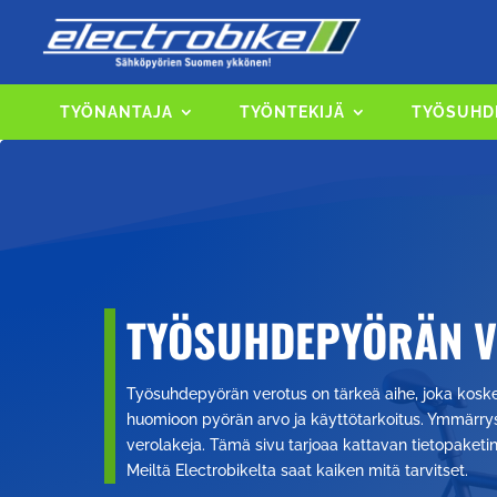
TYÖNANTAJA
TYÖNTEKIJÄ
TYÖSUHD
TYÖSUHDEPYÖRÄN 
Työsuhdepyörän verotus on tärkeä aihe, joka koske
huomioon pyörän arvo ja käyttötarkoitus. Ymmärrys
verolakeja. Tämä sivu tarjoaa kattavan tietopaketi
Meiltä Electrobikelta saat kaiken mitä tarvitset.