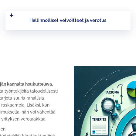
Hallinnolliset velvoitteet ja verotus
ijän kannalta houkutteleva.
 työntekijöitä taloudellisesti
arjota suuria rahallisia
ti raskaampia.
Lisäksi, kun
pimuksella, hän voi
vähentää
 yrityksen verotaakkaa.
sen