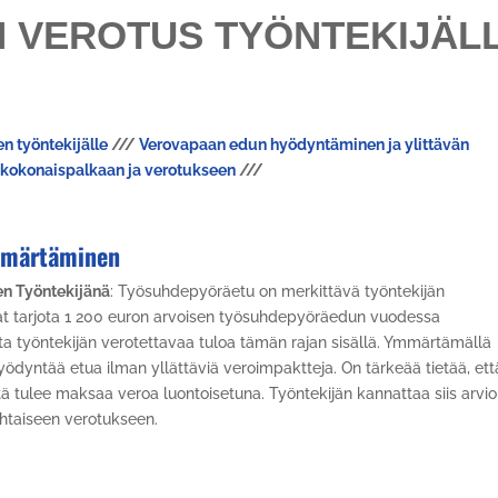
 VEROTUS TYÖNTEKIJÄL
 työntekijälle
///
Verovapaan edun hyödyntäminen ja ylittävän
kokonaispalkaan ja verotukseen
///
mmärtäminen
n Työntekijänä
: Työsuhdepyöräetu on merkittävä työntekijän
vat tarjota 1 200 euron arvoisen työsuhdepyöräedun vuodessa
ata työntekijän verotettavaa tuloa tämän rajan sisällä. Ymmärtämällä
hyödyntää etua ilman yllättäviä veroimpaktteja. On tärkeää tietää, ett
iitä tulee maksaa veroa luontoisetuna. Työntekijän kannattaa siis arvi
htaiseen verotukseen.