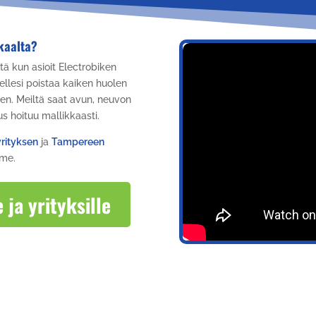
kaalta?
ästä kun asioit Electrobiken
lesi poistaa kaiken huolen
een. Meiltä saat avun, neuvon
us hoituu mallikkaasti.
rityksen
ja
Tampereen
mme.
 ja yrityksille