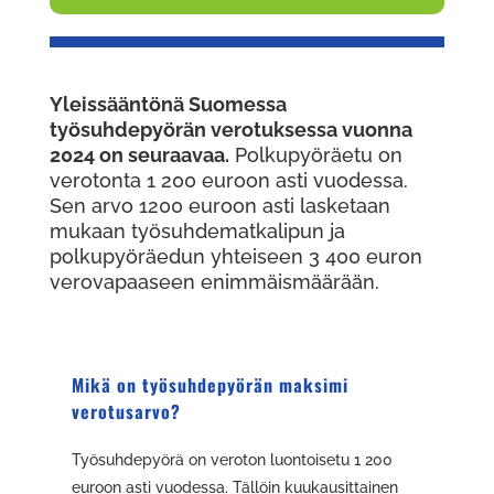
Yleissääntönä Suomessa
työsuhdepyörän verotuksessa vuonna
2024 on seuraavaa.
Polkupyöräetu on
verotonta 1 200 euroon asti vuodessa.
Sen arvo 1200 euroon asti lasketaan
mukaan työsuhdematkalipun ja
polkupyöräedun yhteiseen 3 400 euron
verovapaaseen enimmäismäärään.
Mikä on työsuhdepyörän maksimi
verotusarvo?
Työsuhdepyörä on veroton luontoisetu 1 200
euroon asti vuodessa. Tällöin kuukausittainen