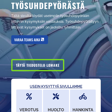
TYÖSUHDEPYÖRÄSTÄ
Tältä sivulta löydät useimpiin työsuhdepyörään
liittyviin kysymyksiin vastauksia. Työsuhdepyöräilyyn
liittyvät kysymykset on jaoteltu ryhmittäin.
VARAA TEAMS AIKA
TÄYTÄ TIEDUSTELU LOMAKE
USEIN KYSYTTYÄ SIVULLAMME



VEROTUS
HUOLTO
HANKINTA