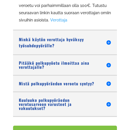
veroetu voi parhaimmillaan olla 100€. Tutustu
seuraavan linkin kautta suoraan verottajan omiin
sivuihin asioista.
Verottaja
Minkä käytön verottaja hyväksyy
työsuhdepyörälle?
Pitääkö polkupyöetu ilmoittaa aina
verottajalle?
Mistä polkupyöräedun veroetu syntyy?
Kuuluuko polkupyöräedun
verotusarvoon varusteet ja
vakuutukset?