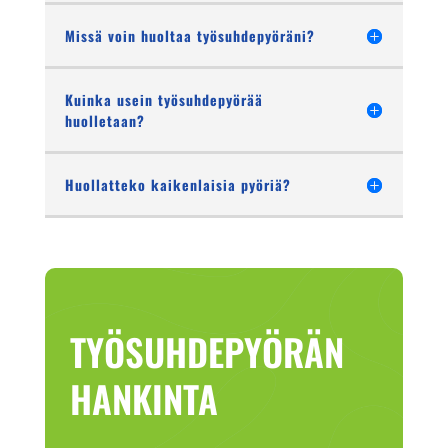
Missä voin huoltaa työsuhdepyöräni?
Kuinka usein työsuhdepyörää
huolletaan?
Huollatteko kaikenlaisia pyöriä?
TYÖSUHDEPYÖRÄN
HANKINTA