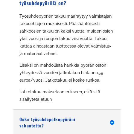
työsuhdepyörillä on?
Työsuhdepyörien takuu määräytyy valmistajan
takuuehtojen mukaisesti. Pääsääntöisesti
sähköosien takuu on kaksi vuotta, muiden osien
yksi vuosi ja rungon takuu viisi vuotta. Takuu
kattaa ainoastaan tuotteessa olevat valmistus-
ja materiaalivirheet.
Lisäksi on mahdollista hankkia pyörän oston
yhteydessä vuoden jatkotakuu hintaan 159
euroa/vuosi. Jatkotakuu ei koske runkoa.
Jatkotakuu maksetaan erikseen, eikä sitä
sisällytetä etuun.
Onko työsuhdepolkupyöräni
vakuutettu?