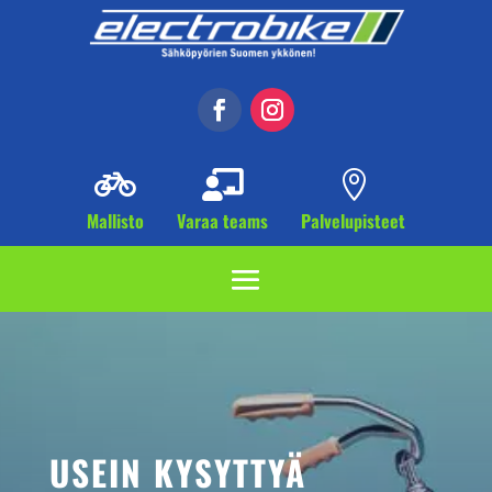



Mallisto
Varaa teams
Palvelupisteet
USEIN KYSYTTYÄ