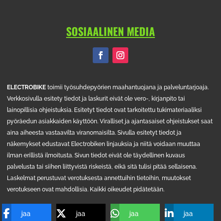
SOSIAALINEN MEDIA
ELECTROBIKE
toimii työsuhdepyörien maahantuojana ja palveluntarjoaja.
Verkkosivulla esitety tiedot ja laskurit eivät ole vero-, kirjanpito tai
lainopillisia ohjeistuksia. Esitetyt tiedot ovat tarkoitettu tukimateriaaliksi
pyöräedun asiakkaiden käyttöön. Viralliset ja ajantasaiset ohjeistukset saat
aina aiheesta vastaavilta viranomaisilta. Sivulla esitetyt tiedot ja
näkemykset edustavat Electrobiken linjauksia ja niitä voidaan muuttaa
ilman erillistä ilmoitusta. Sivun tiedot eivät ole täydellinen kuvaus
palvelusta tai siihen liittyvistä riskeistä, eikä sitä tulisi pitää sellaisena.
Laskelmat perustuvat verotuksesta annettuihin tietoihin, muutokset
verotukseen ovat mahdollisia. Kaikki oikeudet pidätetään.
jaa
jaa
jaa
jaa