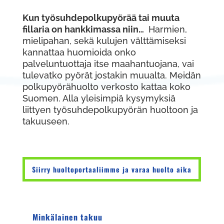
Kun työsuhdepolkupyörää tai muuta
fillaria on hankkimassa niin…
Harmien,
mielipahan, sekä kulujen välttämiseksi
kannattaa huomioida onko
palveluntuottaja itse maahantuojana, vai
tulevatko pyörät jostakin muualta. Meidän
polkupyörähuolto verkosto kattaa koko
Suomen. Alla yleisimpiä kysymyksiä
liittyen työsuhdepolkupyörän huoltoon ja
takuuseen.
Siirry huoltoportaaliimme ja varaa huolto aika
Minkälainen takuu