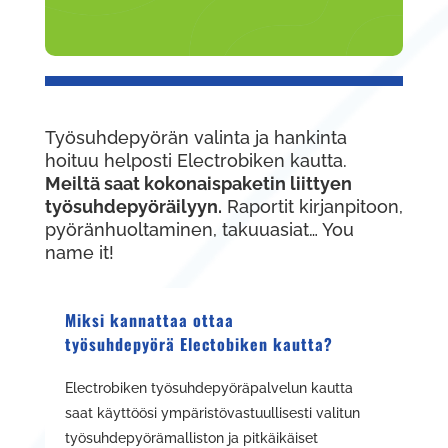
Työsuhdepyörän valinta ja hankinta
hoituu helposti Electrobiken kautta.
Meiltä saat kokonaispaketin liittyen
työsuhdepyöräilyyn.
Raportit kirjanpitoon,
pyöränhuoltaminen, takuuasiat… You
name it!
Miksi kannattaa ottaa
työsuhdepyörä Electobiken kautta?
Electrobiken työsuhdepyöräpalvelun kautta
saat käyttöösi ympäristövastuullisesti valitun
työsuhdepyörämalliston ja pitkäikäiset