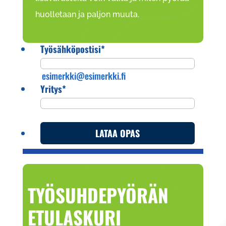
huolletaan ja paljon muuta.
Työsähköpostisi
*
esimerkki@esimerkki.fi
Yritys
*
LATAA OPAS
TYÖSUHDEPYÖRÄN
ETULASKURI