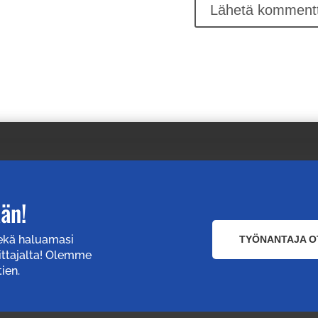
ään!
sekä haluamasi
TYÖNANTAJA O
ittajalta! Olemme
ien.