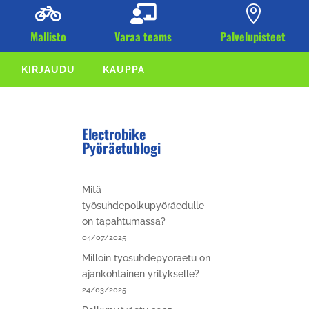



Mallisto
Varaa teams
Palvelupisteet
KIRJAUDU
KAUPPA
Electrobike
Pyöräetublogi
Mitä
työsuhdepolkupyöräedulle
on tapahtumassa?
04/07/2025
Milloin työsuhdepyöräetu on
ajankohtainen yritykselle?
24/03/2025