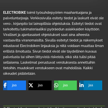
ELECTROBIKE
toimii työsuhdepyörien maahantuojana ja
palveluntarjoaja. Verkkosivulla esitety tiedot ja laskurit eivät ole
vero-, kirjanpito tai lainopillisia ohjeistuksia. Esitetyt tiedot ovat
tarkoitettu tukimateriaaliksi pyöräedun asiakkaiden käyttöön.
Viralliset ja ajantasaiset ohjeistukset saat aina aiheesta
vastaavilta viranomaisilta. Sivulla esitetyt tiedot ja näkemykset
edustavat Electrobiken linjauksia ja niitä voidaan muuttaa ilman
erillistä ilmoitusta. Sivun tiedot eivät ole täydellinen kuvaus
palvelusta tai siihen liittyvistä riskeistä, eikä sitä tulisi pitää
sellaisena. Laskelmat perustuvat verotuksesta annettuihin
tietoihin, muutokset verotukseen ovat mahdollisia. Kaikki
oikeudet pidätetään.
jaa
jaa
jaa
jaa