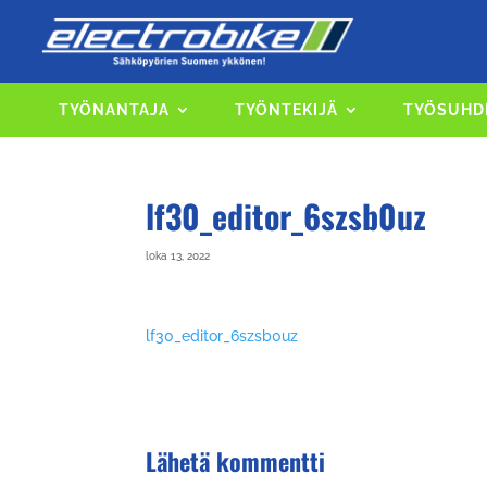
TYÖNANTAJA
TYÖNTEKIJÄ
TYÖSUHD
lf30_editor_6szsb0uz
loka 13, 2022
lf30_editor_6szsb0uz
Lähetä kommentti