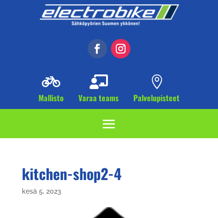



Mallisto
Varaa teams
Palvelupisteet
kitchen-shop2-4
kesä 5, 2023