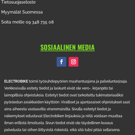
Tietosuojaseloste
Myymälät Suomessa
Soita meille 09 348 735 08
SOSIAALINEN MEDIA
ELECTROBIKE
toimii työsuhdepyörien maahantuojana ja palveluntarjoaja.
Verkkosivulla esitety tiedot ja laskurit eivät ole vero-, kirjanpito tai
lainopillisia ohjeistuksia. Esitetyt tiedot ovat tarkoitettu tukimateriaaliksi
pyöräedun asiakkaiden käyttöön. Viralliset ja ajantasaiset ohjeistukset saat
aina aiheesta vastaavilta viranomaisilta. Sivulla esitetyt tiedot ja
näkemykset edustavat Electrobiken linjauksia ja niitä voidaan muuttaa
ilman erillistä ilmoitusta. Sivun tiedot eivät ole täydellinen kuvaus
palvelusta tai siihen liittyvistä riskeistä, eikä sitä tulisi pitää sellaisena.