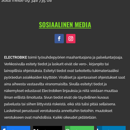
Soita meille 09 348 735 08
SOSIAALINEN MEDIA
ELECTROBIKE
toimii työsuhdepyörien maahantuojana ja palveluntarjoaja.
Verkkosivulla esitety tiedot ja laskurit eivät ole vero-, kirjanpito tai
lainopillisia ohjeistuksia. Esitetyt tiedot ovat tarkoitettu tukimateriaaliksi
pyöräedun asiakkaiden käyttöön. Viralliset ja ajantasaiset ohjeistukset saat
aina aiheesta vastaavilta viranomaisilta. Sivulla esitetyt tiedot ja
näkemykset edustavat Electrobiken linjauksia ja niitä voidaan muuttaa
ilman erillistä ilmoitusta. Sivun tiedot eivät ole täydellinen kuvaus
palvelusta tai siihen liittyvistä riskeistä, eikä sitä tulisi pitää sellaisena.
Laskelmat perustuvat verotuksesta annettuihin tietoihin, muutokset
verotukseen ovat mahdollisia. Kaikki oikeudet pidätetään.