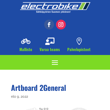



Mallisto
Varaa teams
Palvelupisteet
Artboard 2General
elo 9, 2022