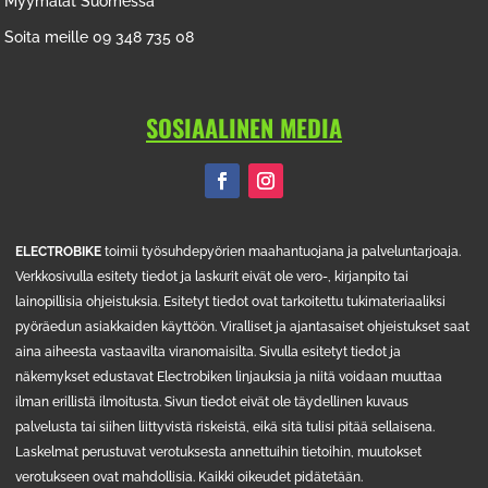
Myymälät Suomessa
Soita meille 09 348 735 08
SOSIAALINEN MEDIA
ELECTROBIKE
toimii työsuhdepyörien maahantuojana ja palveluntarjoaja.
Verkkosivulla esitety tiedot ja laskurit eivät ole vero-, kirjanpito tai
lainopillisia ohjeistuksia. Esitetyt tiedot ovat tarkoitettu tukimateriaaliksi
pyöräedun asiakkaiden käyttöön. Viralliset ja ajantasaiset ohjeistukset saat
aina aiheesta vastaavilta viranomaisilta. Sivulla esitetyt tiedot ja
näkemykset edustavat Electrobiken linjauksia ja niitä voidaan muuttaa
ilman erillistä ilmoitusta. Sivun tiedot eivät ole täydellinen kuvaus
palvelusta tai siihen liittyvistä riskeistä, eikä sitä tulisi pitää sellaisena.
Laskelmat perustuvat verotuksesta annettuihin tietoihin, muutokset
verotukseen ovat mahdollisia. Kaikki oikeudet pidätetään.