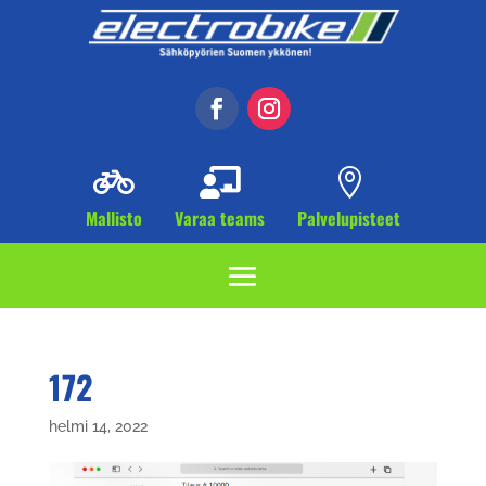



Mallisto
Varaa teams
Palvelupisteet
172
helmi 14, 2022