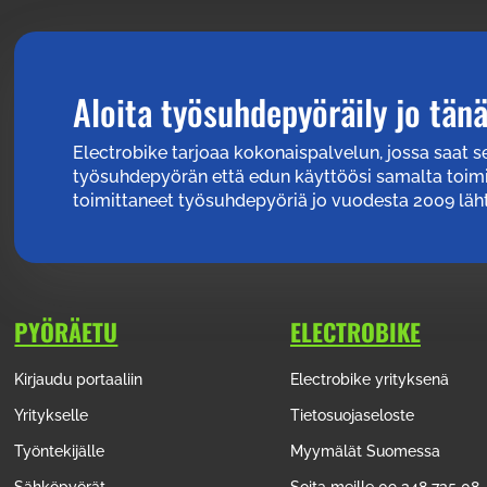
Aloita työsuhdepyöräily jo tän
Electrobike tarjoaa kokonaispalvelun, jossa saat 
työsuhdepyörän että edun käyttöösi samalta toim
toimittaneet työsuhdepyöriä jo vuodesta 2009 läht
PYÖRÄETU
ELECTROBIKE
Kirjaudu portaaliin
Electrobike yrityksenä
Yritykselle
Tietosuojaseloste
Työntekijälle
Myymälät Suomessa
Sähköpyörät
Soita meille 09 348 735 08