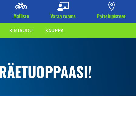



Mallisto
Varaa teams
Palvelupisteet
KIRJAUDU
KAUPPA
ÖRÄETUOPPAASI!