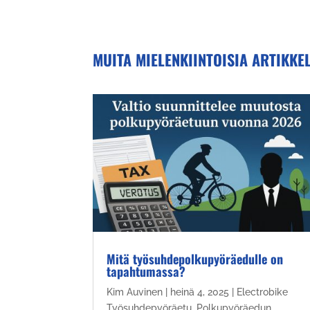
MUITA MIELENKIINTOISIA ARTIKKE
Mitä työsuhdepolkupyöräedulle on
tapahtumassa?
Kim Auvinen
|
heinä 4, 2025
|
Electrobike
Työsuhdepyöräetu
,
Polkupyöräedun