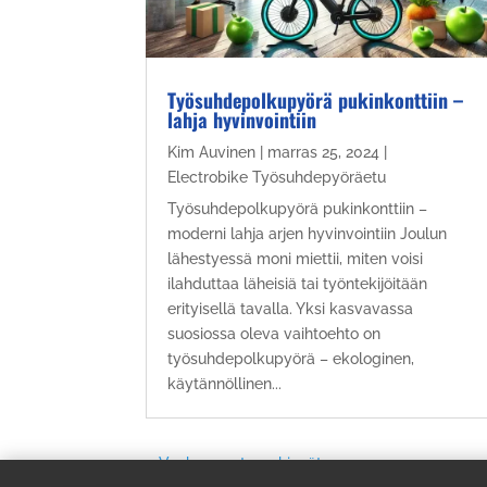
Työsuhdepolkupyörä pukinkonttiin –
lahja hyvinvointiin
Kim Auvinen
|
marras 25, 2024
|
Electrobike Työsuhdepyöräetu
Työsuhdepolkupyörä pukinkonttiin –
moderni lahja arjen hyvinvointiin Joulun
lähestyessä moni miettii, miten voisi
ilahduttaa läheisiä tai työntekijöitään
erityisellä tavalla. Yksi kasvavassa
suosiossa oleva vaihtoehto on
työsuhdepolkupyörä – ekologinen,
käytännöllinen...
« Vanhemmat merkinnät