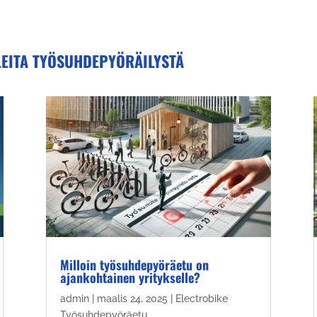
LEITA TYÖSUHDEPYÖRÄILYSTÄ
Milloin työsuhdepyöräetu on
ajankohtainen yritykselle?
admin
|
maalis 24, 2025
|
Electrobike
Työsuhdepyöräetu