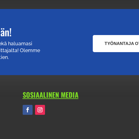
ään!
sekä haluamasi
TYÖNANTAJA O
ittajalta! Olemme
ien.
SOSIAALINEN MEDIA