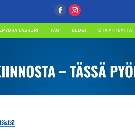
EPYÖRÄ LASKURI
FAQ
BLOGI
OTA YHTEYTTÄ
KIINNOSTA – TÄSSÄ PY
tästä!