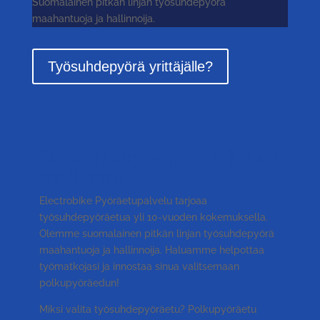
Suomalainen pitkän linjan työsuhdepyörä
maahantuoja ja hallinnoija.
Työsuhdepyörä yrittäjälle?
Tervetuloa työsuhdepyörä blogi
sivullemme
Electrobike Pyöräetupalvelu tarjoaa
työsuhdepyöräetua yli 10-vuoden kokemuksella.
Olemme suomalainen pitkän linjan työsuhdepyörä
maahantuoja ja hallinnoija. Haluamme helpottaa
työmatkojasi ja innostaa sinua valitsemaan
polkupyöräedun!
Miksi valita työsuhdepyöräetu? Polkupyöräetu