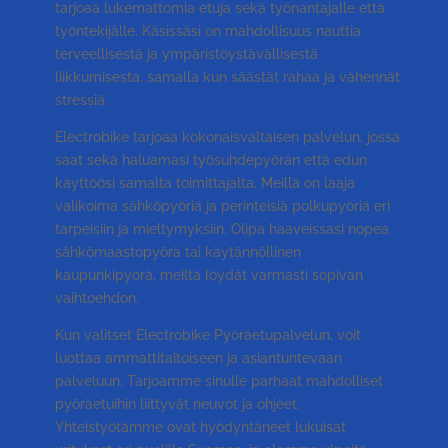
tarjoaa lukemattomia etuja sekä työnantajalle että
työntekijälle. Käsissäsi on mahdollisuus nauttia
terveellisestä ja ympäristöystävällisestä
liikkumisesta, samalla kun säästät rahaa ja vähennät
stressiä.
Electrobike tarjoaa kokonaisvaltaisen palvelun, jossa
saat sekä haluamasi työsuhdepyörän että edun
käyttöösi samalta toimittajalta. Meillä on laaja
valikoima sähköpyöriä ja perinteisiä polkupyöriä eri
tarpeisiin ja mieltymyksiin. Olipa haaveissasi nopea
sähkömaastopyörä tai käytännöllinen
kaupunkipyörä, meiltä löydät varmasti sopivan
vaihtoehdon.
Kun valitset Electrobike Pyöräetupalvelun, voit
luottaa ammattitaitoiseen ja asiantuntevaan
palveluun. Tarjoamme sinulle parhaat mahdolliset
pyöräetuihin liittyvät neuvot ja ohjeet.
Yhteistyötämme ovat hyödyntäneet lukuisat