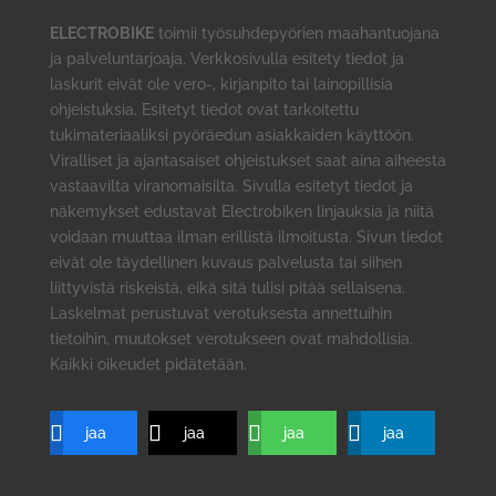
ELECTROBIKE
toimii työsuhdepyörien maahantuojana
ja palveluntarjoaja. Verkkosivulla esitety tiedot ja
laskurit eivät ole vero-, kirjanpito tai lainopillisia
ohjeistuksia. Esitetyt tiedot ovat tarkoitettu
tukimateriaaliksi pyöräedun asiakkaiden käyttöön.
Viralliset ja ajantasaiset ohjeistukset saat aina aiheesta
vastaavilta viranomaisilta. Sivulla esitetyt tiedot ja
näkemykset edustavat Electrobiken linjauksia ja niitä
voidaan muuttaa ilman erillistä ilmoitusta. Sivun tiedot
eivät ole täydellinen kuvaus palvelusta tai siihen
liittyvistä riskeistä, eikä sitä tulisi pitää sellaisena.
Laskelmat perustuvat verotuksesta annettuihin
tietoihin, muutokset verotukseen ovat mahdollisia.
Kaikki oikeudet pidätetään.
jaa
jaa
jaa
jaa