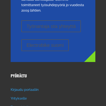
toimittaneet työsuhdepyöriä jo vuodesta
2009 lähtien.
Työnantaja ota yhteyttä
Electrobike suomi
PYÖRÄETU
Kirjaudu portaaliin
Yritykselle