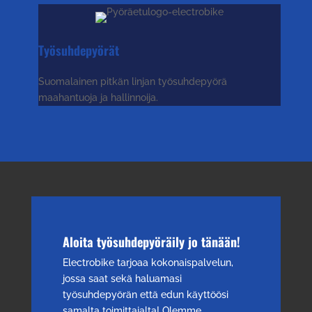
Työsuhdepyörät
Suomalainen pitkän linjan työsuhdepyörä
maahantuoja ja hallinnoija.
Aloita työsuhdepyöräily jo tänään!
Electrobike tarjoaa kokonaispalvelun,
jossa saat sekä haluamasi
työsuhdepyörän että edun käyttöösi
samalta toimittajalta! Olemme