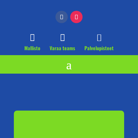



Mallisto
Varaa teams
Palvelupisteet