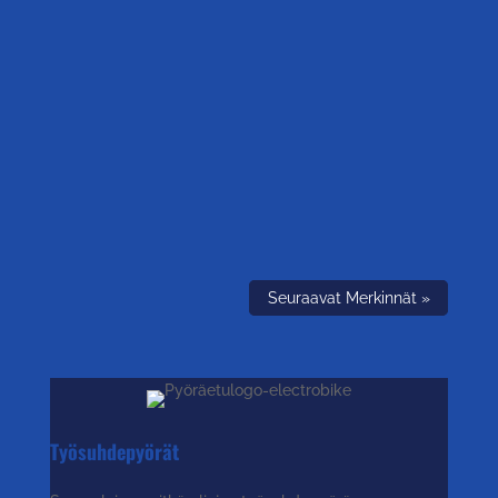
Seuraavat Merkinnät »
Työsuhdepyörät