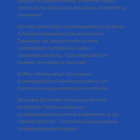
yritykset eri puolilla Suomea, ja olemme ylpeitä
voidessamme auttaa sinua liikkumaan vihreämmin ja
terveemmin.
Älä enää odota! Aloita työsuhdepyöräily jo tänään ja
hyödynnä polkupyöräetu täysimääräisesti.
Työnantaja, ota yhteyttä meihin ja anna
työntekijöillesi mahdollisuus nauttia
työsuhdepyöräedusta. Työsuhdepyöräily on
hauskaa, terveellistä ja kestävää!
Etufillari odottaa sinua! Liity mukaan
työsuhdepyöräilyn vallankumoukseen ja tee
työmatkasi energisemmäksi ja iloisemmaksi.
Tervetuloa Electrobike työsuhdepyörä blogi
sivullemme. Tutustu rauhassa eri
työsuhdepyöräilystä kertoviin blogeihimme ja ota
rohkeasti yhteyttä! – Electrobike Suomen johtava
työsuhdepyöräetujen tarjoaja!