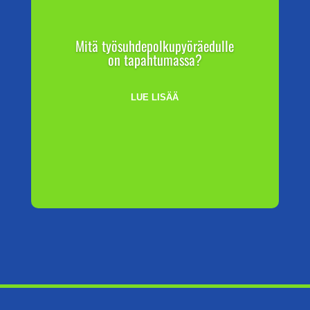
Mitä työsuhdepolkupyöräedulle
on tapahtumassa?
LUE LISÄÄ